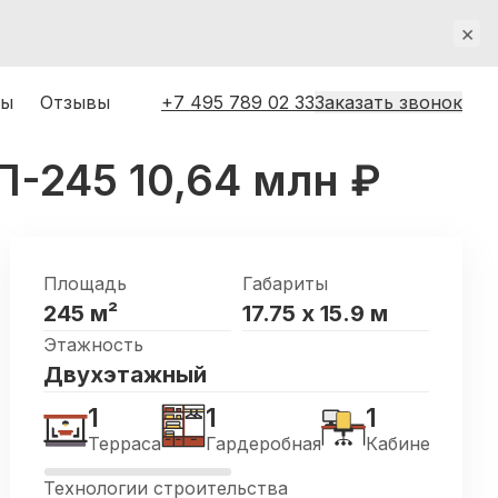
×
ты
Отзывы
+7 495 789 02 33
Заказать звонок
П-245
10,64 млн
₽
Площадь
Габариты
245
м²
17.75
х
15.9
м
Этажность
Двухэтажный
1
1
1
1
Терраса
Гардеробная
Кабинет
М
Технологии строительства