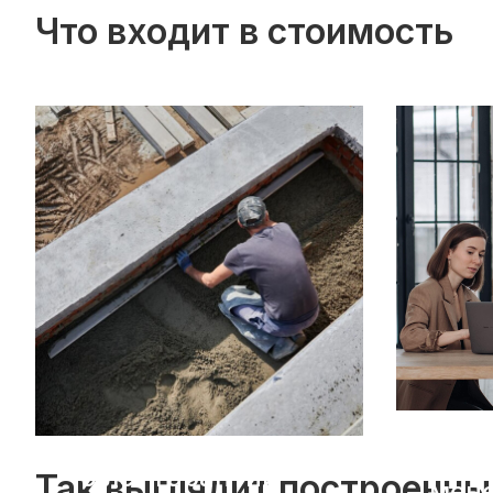
Что входит в стоимость
Пер
10 лет гарантии
Так выглядит построенны
мен