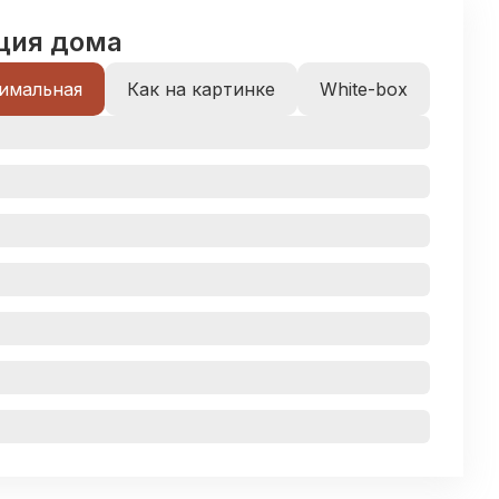
ция дома
имальная
Как на картинке
White-box