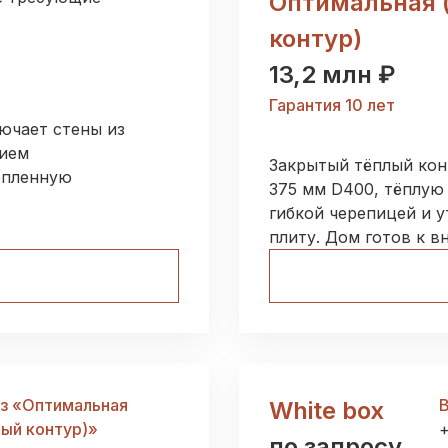
Оптимальная 
контур)
13,2 млн ₽
Гарантия 10 лет
ючает стены из
тием
Закрытый тёплый кон
епленную
375 мм D400, тёплую
гибкой черепицей и 
плиту. Дом готов к в
з «
Оптимальная
В
White box
лый контур)
»
по запросу