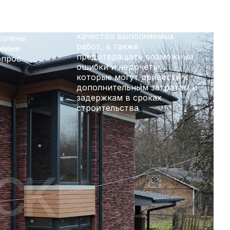
лайн
технадзор
Позволяет контролировать
отреть,
качество выполняемых
уплены
работ, а также
димые
предотвращать возможные
опрос
ошибки и недочёты,
которые могут привести к
дополнительным затратам и
задержкам в сроках
строительства