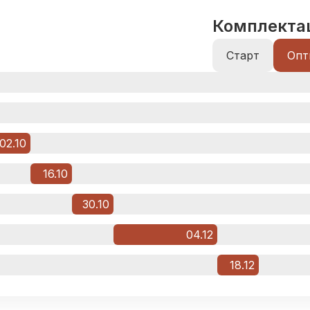
Комплекта
Старт
Опт
02.10
16.10
30.10
04.12
18.12