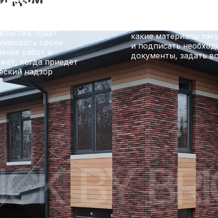
В котором можно он
т вам на любой
наблюдать за ходом
 в процессе
строительства, посм
ельства, будет
какие материалы зак
лировать сроки
и подписать необхо
ения работ и
документы, задать в
жет, когда приедет
еский надзор