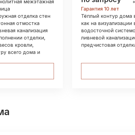
нолитная межэтажная
ница
Гарантия 10 лет
ружная отделка стен
Тёплый контур дома 
тонная отмостка
как на визуализации 
вневая канализация
водосточной системо
полнении отделки,
ливневой канализаци
весов кровли,
предчистовая отделк
ру всего дома и
ма