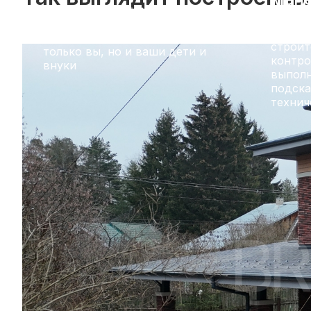
Мы уверены в том, что
Ответи
делаем. Мы строим дома, в
вопрос
которых будете жить не
строит
только вы, но и ваши дети и
контро
внуки
выполн
подска
технич