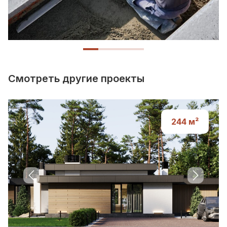
Персональный менеджер
Ответит вам на любой вопрос в процессе
строительства, будет контролировать
Смотреть другие проекты
сроки выполнения работ и подскажет,
когда приедет технический надзор
244
м²
Previous slide
Next sli