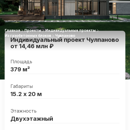
Главная
Проекты
Индивидуальные проекты
Из газобетонных блоков
Чулпаново
Индивидуальный проект Чулпаново
от
14,46 млн
₽
Площадь
379
м²
Габариты
15.2
х
20
м
Этажность
Двухэтажный