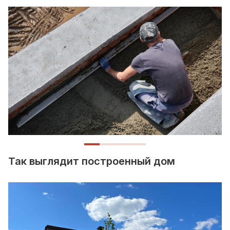
Персональный менеджер
Ответит вам на любой вопрос в 
Так выглядит построенный дом
. Мы строим
строительства, будет контролир
е только
сроки выполнения работ и подск
когда приедет технический надз